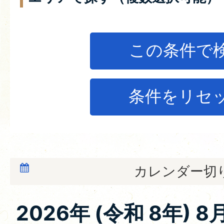
カレンダー切
2026
年 (
令和
8
年)
8