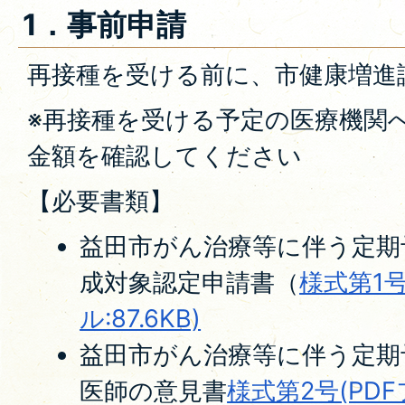
1．事前申請
再接種を受ける前に、市健康増進
※再接種を受ける予定の医療機関
金額を確認してください
【必要書類】
益田市がん治療等に伴う定期
成対象認定申請書（
様式第1号
ル:87.6KB)
益田市がん治療等に伴う定期
医師の意見書
様式第2号(PDFフ