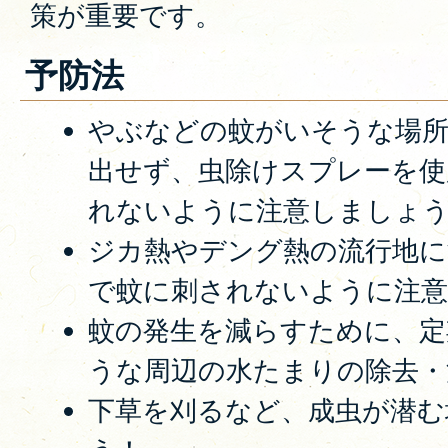
策が重要です。
予防法
やぶなどの蚊がいそうな場
出せず、虫除けスプレーを使
れないように注意しましょ
ジカ熱やデング熱の流行地に
で蚊に刺されないように注
蚊の発生を減らすために、定
うな周辺の水たまりの除去・
下草を刈るなど、成虫が潜む