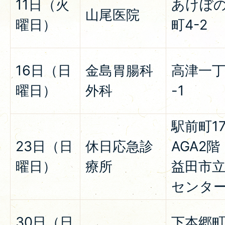
11日（火
あけぼ
山尾医院
曜日）
町4-2
16日（日
金島胃腸科
高津一丁
曜日）
外科
-1
駅前町17-
23日（日
休日応急診
AGA2階
曜日）
療所
益田市
センタ
30日（日
下本郷町