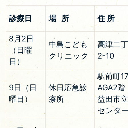
診療日
場 所
住 所
8月2日
中島こども
高津二丁
（日曜
クリニック
2-10
日）
駅前町17-
9日（日
休日応急診
AGA2階
曜日）
療所
益田市
センタ