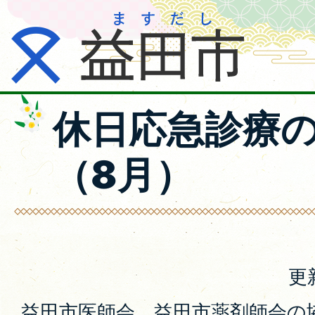
休日応急診療
（8月）
更
益田市医師会、益田市薬剤師会の