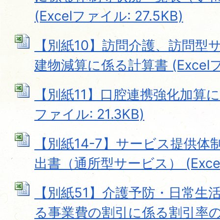
(Excelファイル: 27.5KB)
【別紙10】訪問介護、訪問型
建物減算に係る計算書 (Excelファ
【別紙11】口腔連携強化加算に関
ファイル: 21.3KB)
【別紙14-7】サービス提供
出書（通所型サービス） (Excelフ
【別紙51】介護予防・日常生
る事業費の割引に係る割引率の設定