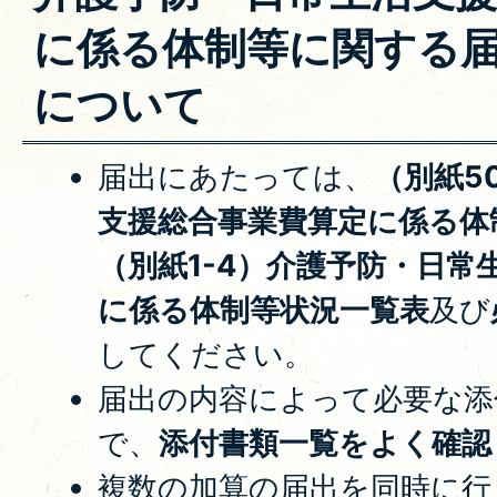
に係る体制等に関する
について
届出にあたっては、
（別紙5
支援総合事業費算定に係る体
（別紙1-4）介護予防・日常
に係る体制等状況一覧表
及び
してください。
届出の内容によって必要な添
で、
添付書類一覧をよく確認
複数の加算の届出を同時に行