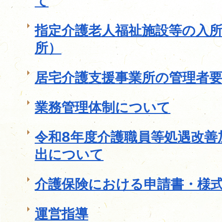
て
指定介護老人福祉施設等の入
所）
居宅介護支援事業所の管理者
業務管理体制について
令和8年度介護職員等処遇改善
出について
介護保険における申請書・様
運営指導