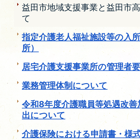
益田市地域支援事業と益田市
て
指定介護老人福祉施設等の入
所）
居宅介護支援事業所の管理者
業務管理体制について
令和8年度介護職員等処遇改善
出について
介護保険における申請書・様