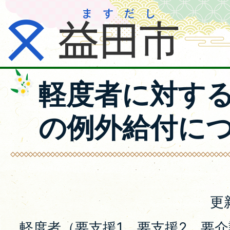
軽度者に対す
の例外給付に
更
軽度者（要支援1、要支援2、要介