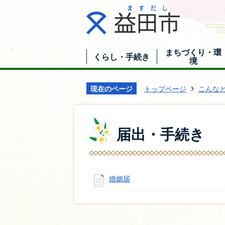
まちづくり・環
くらし・手続き
境
現在のページ
トップページ
こんな
届出・手続き
婚姻届