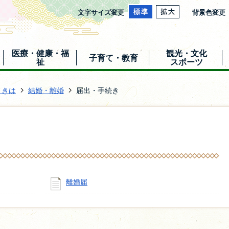
文字サイズ変更
背景色変更
医療・健康・福
観光・文化
子育て・教育
祉
スポーツ
ときは
結婚・離婚
届出・手続き
離婚届