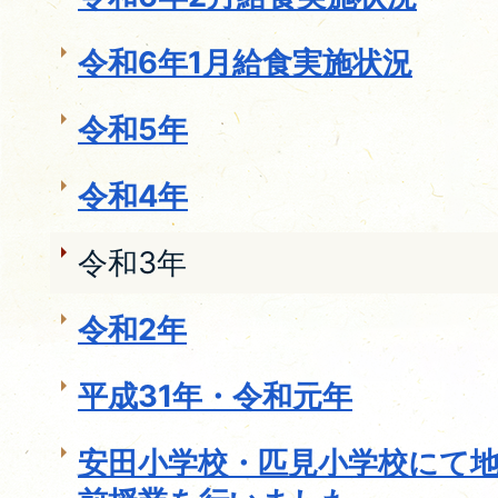
令和6年1月給食実施状況
令和5年
令和4年
令和3年
令和2年
平成31年・令和元年
安田小学校・匹見小学校にて