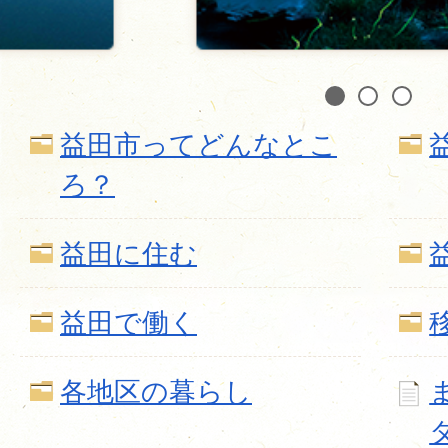
1
2
3
益田市ってどんなとこ
ろ？
益田に住む
益田で働く
各地区の暮らし