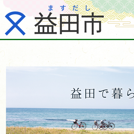
移
住・
定
住