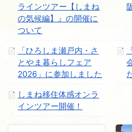
ラインツアー【しまね
の気候編】』の開催に
ついて
「ひろしま瀬戸内・さ
とやま暮らしフェア
2026」に参加しました
しまね移住体感オンラ
インツアー開催！