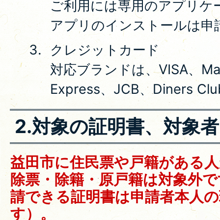
ご利用には専用のアプリケ
アプリのインストールは申
クレジットカード
対応ブランドは、VISA、Maste
Express、JCB、Diners C
2.対象の証明書、対象
益田市に住民票や戸籍がある人
除票・除籍・原戸籍は対象外で
請できる証明書は申請者本人の
す）。