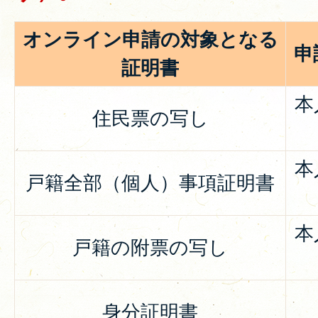
オンライン申請の対象となる
申
証明書
本
住民票の写し
本
戸籍全部（個人）事項証明書
本
戸籍の附票の写し
身分証明書