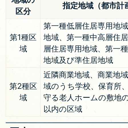
指定地域（都市計
区分
第一種低層住居専用地
第1種区
地域、第一種中高層住
域
層住居専用地域、第一
地域及び準住居地域
近隣商業地域、商業地
第2種区
域のうち学校、保育所
域
守る老人ホームの敷地の
以内の区域