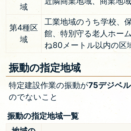
近隣商業地域、商業地
域
工業地域のうち学校、
第4種区
館、特別守る老人ホー
域
ね80メートル以内の区
振動の指定地域
特定建設作業の振動が
75デジベル
のでないこと
振動の指定地域一覧
地域の