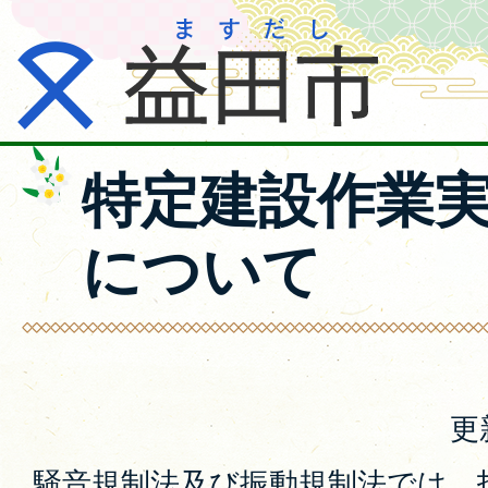
特定建設作業
について
更
騒音規制法及び振動規制法では、