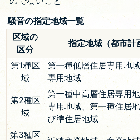
のでないこと
騒音の指定地域一覧
区域の
指定地域（都市計
区分
第1種区
第一種低層住居専用地
域
専用地域
第一種中高層住居専用
第2種区
専用地域、第一種住居
域
び準住居地域
第3種区