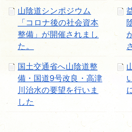
山陰道シンポジウム
「コロナ後の社会資本
整備」が開催されまし
た。
国土交通省へ山陰道整
備・国道9号改良・高津
川治水の要望を行いま
した