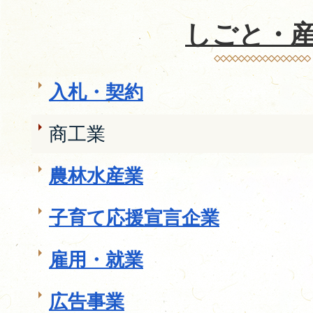
しごと・
入札・契約
商工業
農林水産業
子育て応援宣言企業
雇用・就業
広告事業