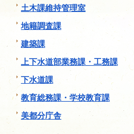
土木課維持管理室
地籍調査課
建築課
上下水道部業務課・工務課
下水道課
教育総務課・学校教育課
美都分庁舎