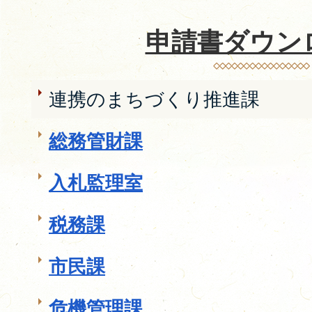
申請書ダウン
連携のまちづくり推進課
総務管財課
入札監理室
税務課
市民課
危機管理課