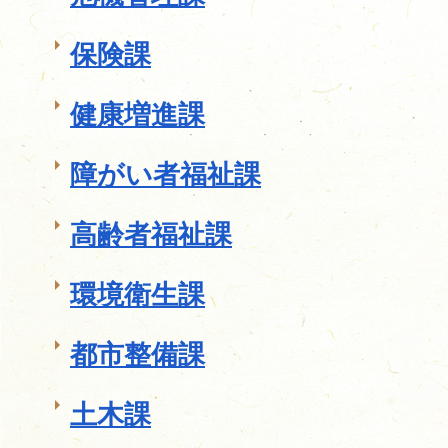
保険課
健康増進課
障がい者福祉課
高齢者福祉課
環境衛生課
都市整備課
土木課