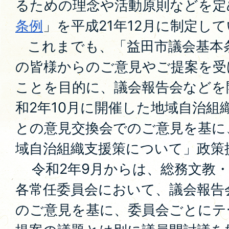
るための理念や活動原則などを定
条例
」を平成21年12月に制定し
これまでも、「益田市議会基本
の皆様からのご意見やご提案を受
ことを目的に、議会報告会などを
和2年10月に開催した地域自治組
との意見交換会でのご意見を基に、
域自治組織支援策について」政策
令和2年9月からは、総務文教・
各常任委員会において、議会報告
のご意見を基に、委員会ごとにテ