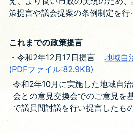
え、より良い市政の実現のため、
策提言や議会提案の条例制定を行
これまでの政策提言
・令和2年12月17日提言
地域自
(PDFファイル:82.9KB)
令和2年10月に実施した地域自
会との意見交換会でのご意見を
で議員間討議を行い提言したも