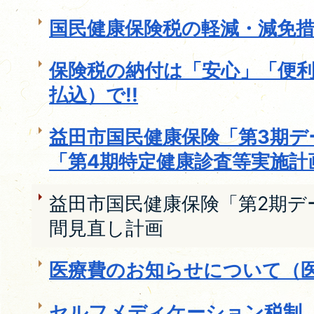
国民健康保険税の軽減・減免
保険税の納付は「安心」「便
払込）で!!
益田市国民健康保険「第3期デ
「第4期特定健康診査等実施計
益田市国民健康保険「第2期デ
間見直し計画
医療費のお知らせについて（
セルフメディケーション税制