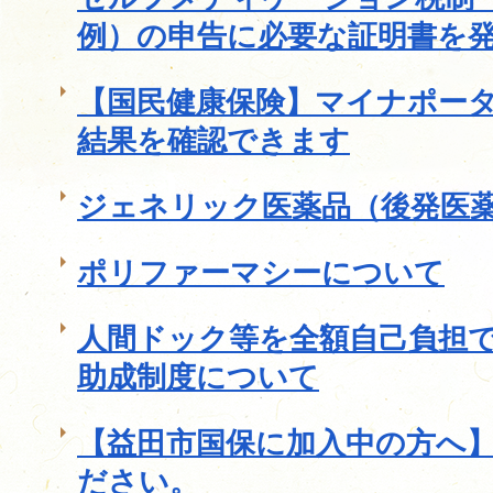
例）の申告に必要な証明書を
【国民健康保険】マイナポー
結果を確認できます
ジェネリック医薬品（後発医
ポリファーマシーについて
人間ドック等を全額自己負担
助成制度について
【益田市国保に加入中の方へ
ださい。