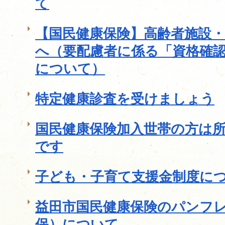
て
【国民健康保険】高齢者施設
へ（要配慮者に係る「資格確
について）
特定健康診査を受けましょう
国民健康保険加入世帯の方は
です
子ども・子育て支援金制度に
益田市国民健康保険のパンフ
保）について