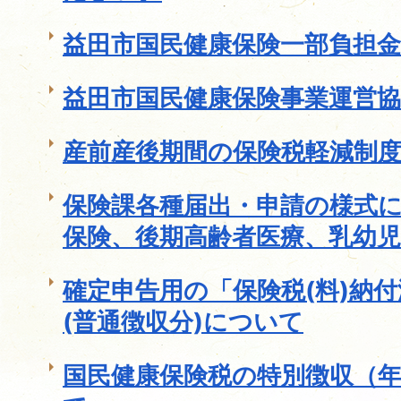
益田市国民健康保険一部負担
益田市国民健康保険事業運営協
産前産後期間の保険税軽減制
保険課各種届出・申請の様式
保険、後期高齢者医療、乳幼児
確定申告用の「保険税(料)納
(普通徴収分)について
国民健康保険税の特別徴収（