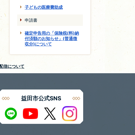
子どもの医療費助成
申請書
確定申告用の「保険税(料)納
付済額のお知らせ」(普通徴
収分)について
S配信について
益田市公式SNS
Instagram
LINE
X
Youtube