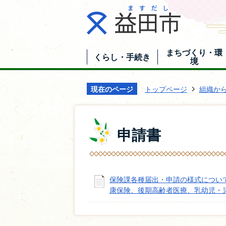
まちづくり・環
くらし・手続き
境
現在のページ
トップページ
組織か
申請書
保険課各種届出・申請の様式につい
康保険、後期高齢者医療、乳幼児・