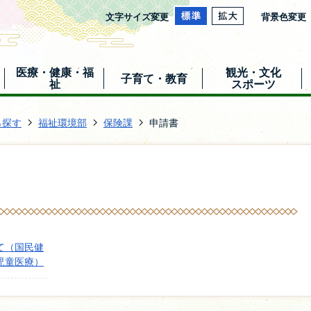
文字サイズ変更
背景色変更
医療・健康・福
観光・文化
子育て・教育
祉
スポーツ
ら探す
福祉環境部
保険課
申請書
て（国民健
児童医療）