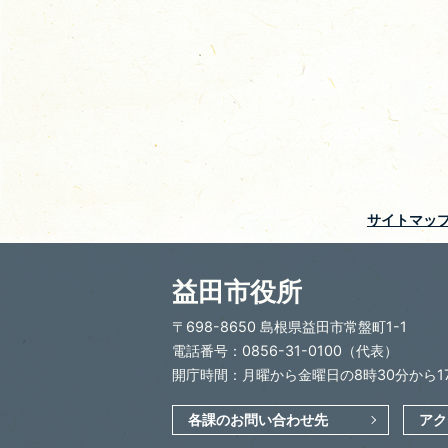
サイトマッ
益田市役所
〒698-8650 島根県益田市常盤町1-1
電話番号：0856-31-0100（代表）
開庁時間：月曜から金曜日の8時30分から1
各課のお問い合わせ先
アク