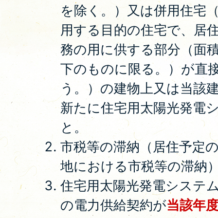
を除く。）又は併用住宅
用する目的の住宅で、居
務の用に供する部分（面積
下のものに限る。）が直
う。）の建物上又は当該
新たに住宅用太陽光発電
と。
市税等の滞納（居住予定
地における市税等の滞納
住宅用太陽光発電システ
の電力供給契約が
当該年度