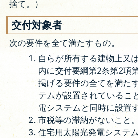
捨て。）
交付対象者
次の要件を全て満たすもの。
自らが所有する建物上又
内に交付要綱第2条第2項
掲げる要件の全てを満た
テムが設置されているこ
電システムと同時に設置
市税等の滞納がないこと
住宅用太陽光発電システ