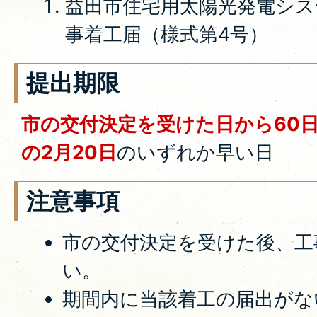
益田市住宅用太陽光発電シス
事着工届（様式第4号）
提出期限
市の交付決定を受けた日から60
の2月20日
のいずれか早い日
注意事項
市の交付決定を受けた後、工
い。
期間内に当該着工の届出がな