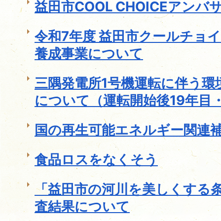
益田市COOL CHOICEアン
令和7年度 益田市クールチョ
養成事業について
三隅発電所1号機運転に伴う環
について（運転開始後19年目
国の再生可能エネルギー関連
食品ロスをなくそう
「益田市の河川を美しくする
査結果について