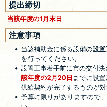
提出締切
当該年度の1月末日
注意事項
当該補助金に係る設備の
設置
を行ってください。
設置工事着手前に市の交付決
該年度の2月20日
までに設置
供給契約が完了するものが対
予算に限りがありますので、
い。