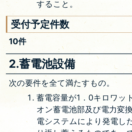
すること。
受付予定件数
10件
2.蓄電池設備
次の要件を全て満たすもの。
蓄電容量が1．0キロワッ
オン蓄電池部及び電力変
電システムにより発電し