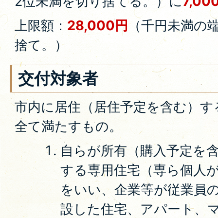
2位未満を切り捨てる。）に
7,00
上限額：
28,000円
（千円未満の
捨て。）
交付対象者
市内に居住（居住予定を含む）す
全て満たすもの。
自らが所有（購入予定を
する専用住宅（専ら個人
をいい、企業等が従業員
設した住宅、アパート、