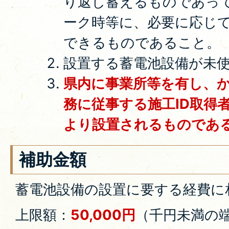
り返し蓄えるものであっ
ーク時等に、必要に応じ
できるものであること。
設置する蓄電池設備が未
県内に事業所等を有し、
務に従事する施工ID取得
より設置されるものであ
補助金額
蓄電池設備の設置に要する経費に
上限額：
50,000円
（千円未満の