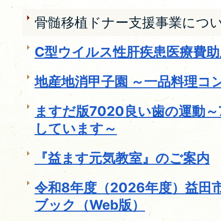
骨髄移植ドナー支援事業につ
C型ウイルス性肝疾患医療費
地産地消甲子園 ～一品料理コ
ますだ版7020良い歯の運動～
しています～
『益ます元気教室』のご案内
令和8年度（2026年度）益
ブック（Web版）