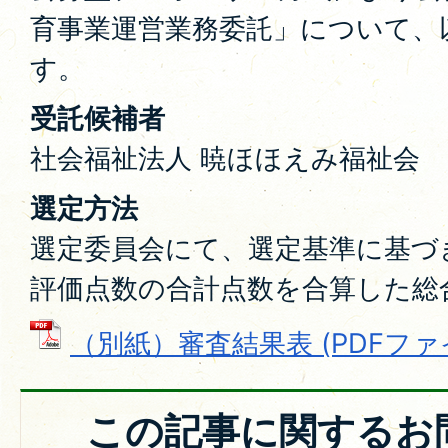
育事業運営業務委託」について、
す。
受託候補者
社会福祉法人 暁ほほえみ福祉会
選定方法
選定委員会にて、選定基準に基づ
評価点数の合計点数を合算した総
（別紙）審査結果表 (PDFファイル
この記事に関するお