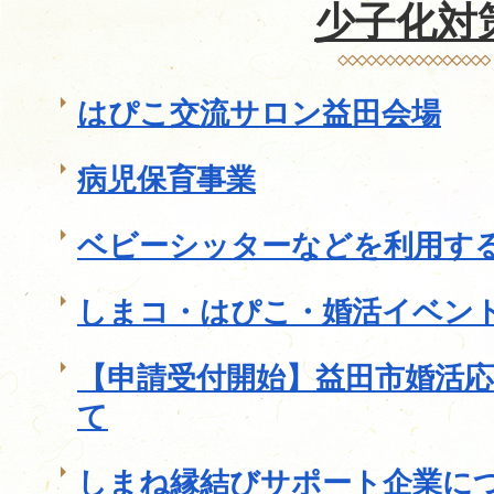
少子化対
はぴこ交流サロン益田会場
病児保育事業
ベビーシッターなどを利用す
しまコ・はぴこ・婚活イベン
【申請受付開始】益田市婚活
て
しまね縁結びサポート企業に