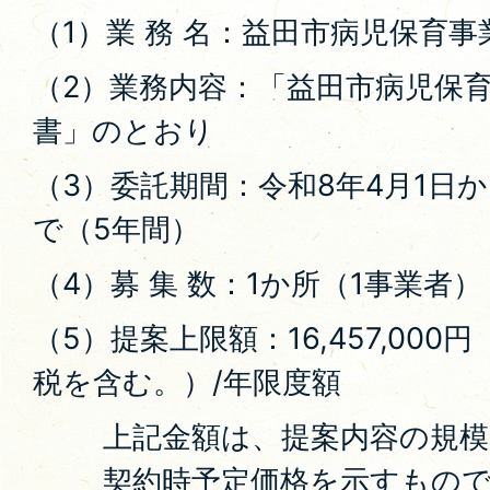
（1）業 務 名：益田市病児保育
（2）業務内容：「益田市病児保
書」のとおり
（3）委託期間：令和8年4月1日か
で（5年間）
（4）募 集 数：1か所（1事業者）
（5）提案上限額：16,457,00
税を含む。）/年限度額
上記金額は、提案内容の規
契約時予定価格を示すもの