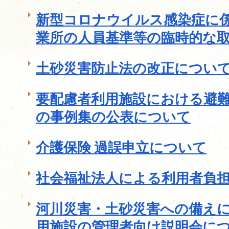
新型コロナウイルス感染症に
業所の人員基準等の臨時的な
土砂災害防止法の改正につい
要配慮者利用施設における避
の事例集の公表について
介護保険 過誤申立について
社会福祉法人による利用者負
河川災害・土砂災害への備え
用施設の管理者向け説明会に