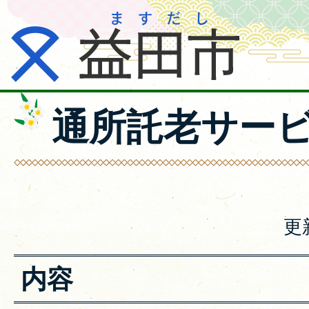
通所託老サー
更
内容