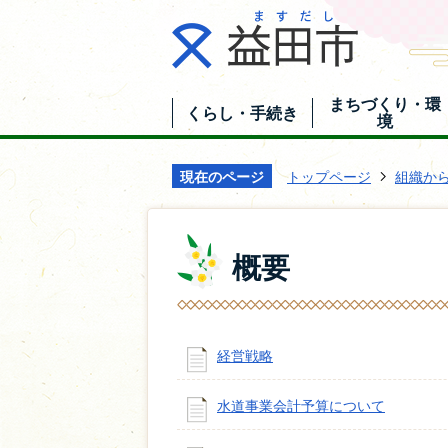
まちづくり・環
くらし・手続き
境
現在のページ
トップページ
組織か
概要
経営戦略
水道事業会計予算について