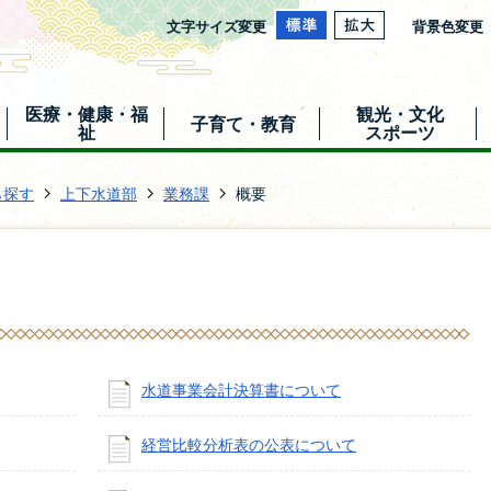
文字サイズ変更
背景色変更
医療・健康・福
観光・文化
子育て・教育
祉
スポーツ
ら探す
上下水道部
業務課
概要
水道事業会計決算書について
経営比較分析表の公表について