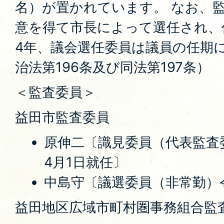
名）が置かれています。 なお、
意を得て市長によって選任され、
4年、議会選任委員は議員の任期
治法第196条及び同法第197条）
＜監査委員＞
益田市監査委員
原伸二〔識見委員（代表監査
4月1日就任〕
中島守〔議選委員（非常勤）令
益田地区広域市町村圏事務組合監