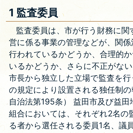
1 監査委員
監査委員は、市が行う財務に関
営に係る事業の管理などが、関係
行われているかどうか、合理的か
いるかどうか、さらに不正がない
市長から独立した立場で監査を行
の規定により設置される独任制の
自治法第195条） 益田市及び益
組合においては、それぞれ2名の
る者から選任される委員1名、議