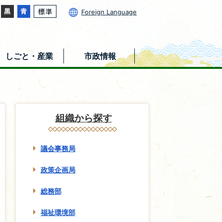
Foreign Language
しごと・産業
市政情報
組織から探す
議会事務局
政策企画局
総務部
福祉環境部