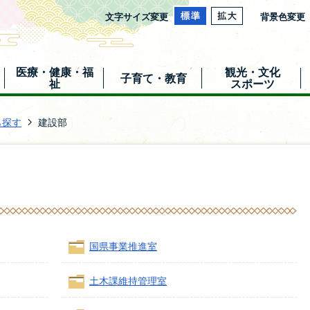
文字サイズ変更
背景色変更
医療・健康・福
観光・文化
子育て・教育
祉
スポーツ
ら探す
建設部
国県事業推進室
土木課維持管理室