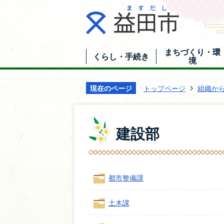
まちづくり・環
くらし・手続き
境
現在のページ
トップページ
組織か
建設部
都市整備課
土木課