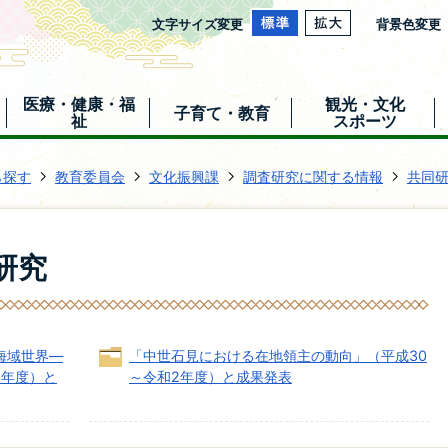
文字サイズ変更
背景色変更
医療・健康・福
観光・文化
子育て・教育
祉
スポーツ
ら探す
教育委員会
文化振興課
調査研究に関する情報
共同
研究
海域世界―
「中世石見における在地領主の動向」（平成30
8年度）と
～令和2年度）と成果発表