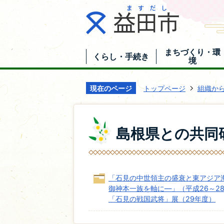
まちづくり・環
くらし・手続き
境
現在のページ
トップページ
組織か
島根県との共同
「石見の中世領主の盛衰と東アジア
御神本一族を軸に―」（平成26～2
「石見の戦国武将」展（29年度）