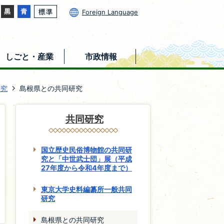
Foreign Language
しごと・産業
市政情報
研究
島根県との共同研究
共同研究
国立歴史民俗博物館の共同研
究と「中世武士団」展（平成
27年度から令和4年度まで）
東京大学史料編纂所一般共同
研究
島根県との共同研究