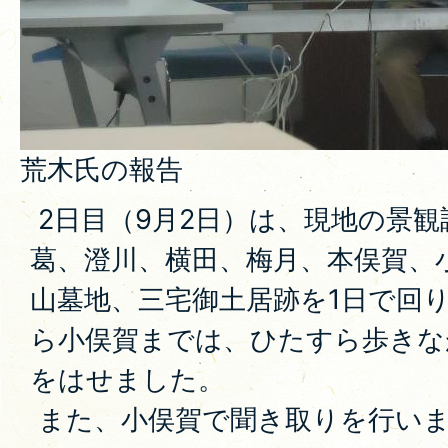
荒木氏の報告
2日目（9月2日）は、現地の景
葛、澄川、横田、梅月、本俣賀、
山墓地、三宅御土居跡を1日で回
ら小俣賀までは、ひたすら歩きな
をはせました。
また、小俣賀で聞き取りを行い