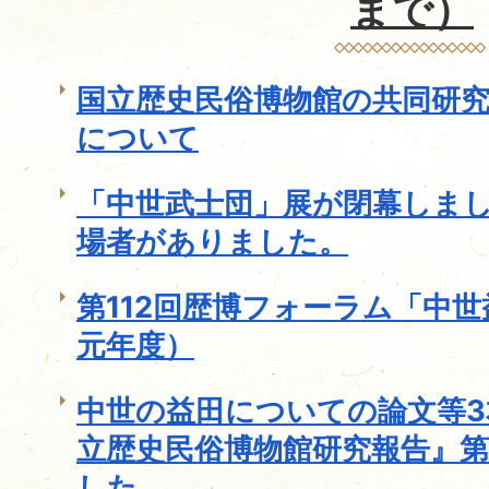
まで）
国立歴史民俗博物館の共同研
について
「中世武士団」展が閉幕しました
場者がありました。
第112回歴博フォーラム「中
元年度）
中世の益田についての論文等
立歴史民俗博物館研究報告』第
した