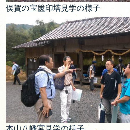
俣賀の宝篋印塔見学の様子
本山八幡宮見学の様子