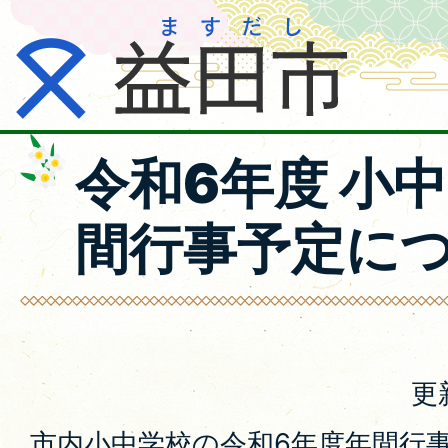
令和6年度 小
間行事予定に
更
市内小中学校の令和6年度年間行