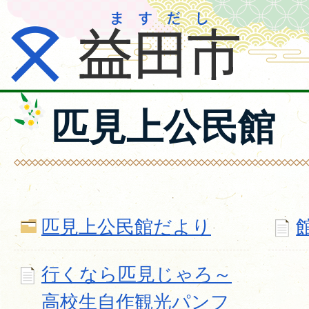
匹見上公民館
匹見上公民館だより
行くなら匹見じゃろ～
高校生自作観光パンフ