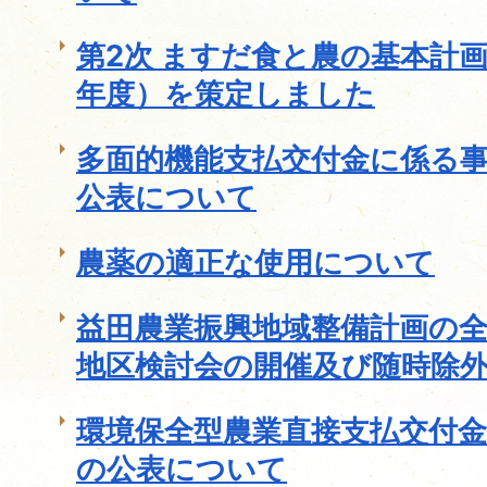
第2次 ますだ食と農の基本計画
年度）を策定しました
多面的機能支払交付金に係る
公表について
農薬の適正な使用について
益田農業振興地域整備計画の
地区検討会の開催及び随時除
環境保全型農業直接支払交付
の公表について