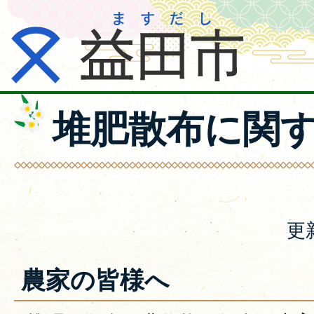
堆肥散布に関
更
農家の皆様へ