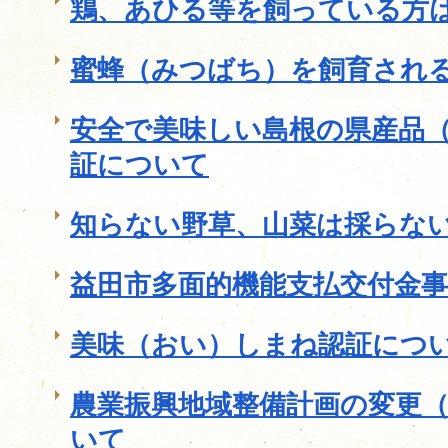
鶏、あひる等を飼っている方
蜜蜂（みつばち）を飼育され
安全で美味しい島根の県産品
証について
知らない野草、山菜は採らな
益田市多面的機能支払交付金
美味（おい）しまね認証につ
農業振興地域整備計画の変更
いて