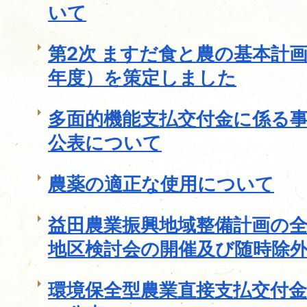
いて
第2次 ますだ食と農の基本計画
年度）を策定しました
多面的機能支払交付金に係る
公表について
農薬の適正な使用について
益田農業振興地域整備計画の
地区検討会の開催及び随時除
環境保全型農業直接支払交付