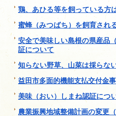
鶏、あひる等を飼っている方
蜜蜂（みつばち）を飼育され
安全で美味しい島根の県産品
証について
知らない野草、山菜は採らな
益田市多面的機能支払交付金
美味（おい）しまね認証につ
農業振興地域整備計画の変更