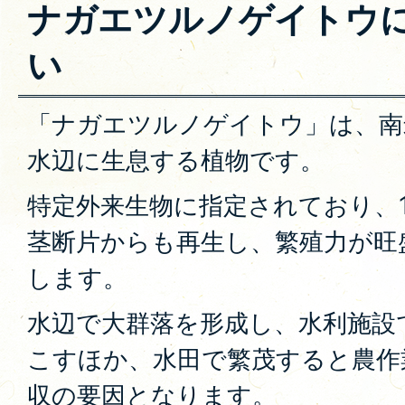
ナガエツルノゲイトウ
い
「ナガエツルノゲイトウ」は、南
水辺に生息する植物です。
特定外来生物に指定されており、
茎断片からも再生し、繁殖力が旺
します。
水辺で大群落を形成し、水利施設
こすほか、水田で繁茂すると農作
収の要因となります。