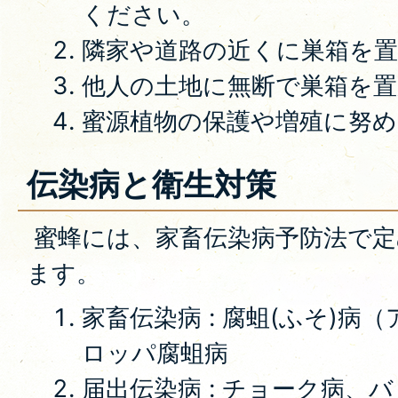
ください。
隣家や道路の近くに巣箱を
他人の土地に無断で巣箱を
蜜源植物の保護や増殖に努
伝染病と衛生対策
蜜蜂には、家畜伝染病予防法で定
ます。
家畜伝染病 : 腐蛆(ふそ)病
ロッパ腐蛆病
届出伝染病 : チョーク病、