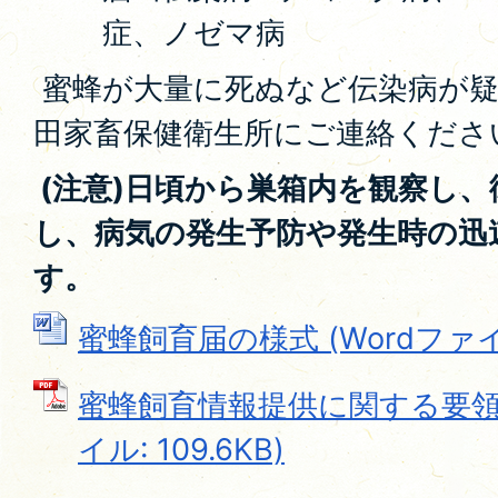
症、ノゼマ病
蜜蜂が大量に死ぬなど伝染病が疑
田家畜保健衛生所にご連絡くださ
(注意)日頃から巣箱内を観察し
し、病気の発生予防や発生時の迅
す。
蜜蜂飼育届の様式 (Wordファイル:
蜜蜂飼育情報提供に関する要領及
イル: 109.6KB)