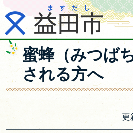
蜜蜂（みつば
される方へ
更