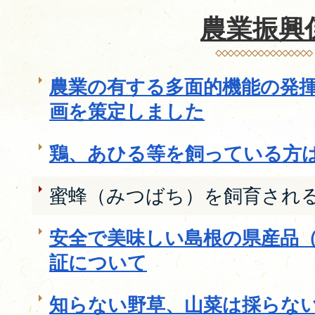
農業振興
農業の有する多面的機能の発
画を策定しました
鶏、あひる等を飼っている方
蜜蜂（みつばち）を飼育され
安全で美味しい島根の県産品
証について
知らない野草、山菜は採らな