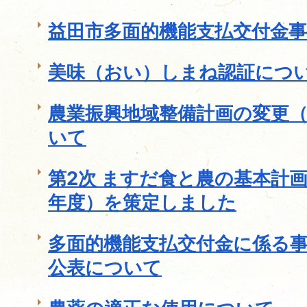
益田市多面的機能支払交付金
美味（おい）しまね認証につ
農業振興地域整備計画の変更
いて
第2次 ますだ食と農の基本計画
年度）を策定しました
多面的機能支払交付金に係る
公表について