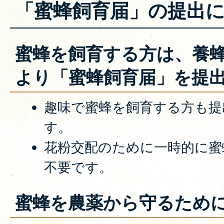
「蜜蜂飼育届」の提出
蜜蜂を飼育する方は、養
より「蜜蜂飼育届」を提
趣味で蜜蜂を飼育する方も提
す。
花粉交配のために一時的に蜜
不要です。
蜜蜂を農薬から守るため