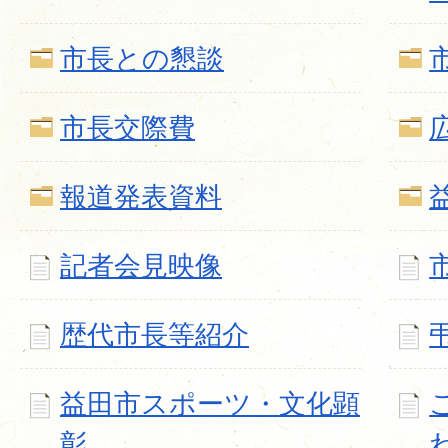
市長との懇談
市長交際費
報道発表資料
記者会見映像
歴代市長等紹介
益田市スポーツ・文化顕
彰