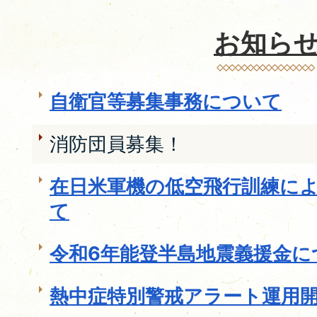
お知ら
自衛官等募集事務について
消防団員募集！
在日米軍機の低空飛行訓練に
て
令和6年能登半島地震義援金に
熱中症特別警戒アラート運用