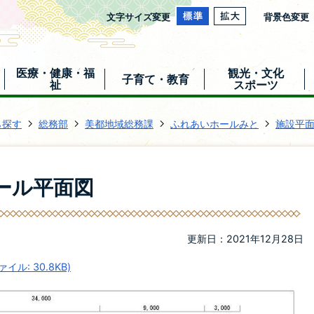
文字サイズ変更
背景色変更
医療・健康・福
観光・文化
子育て・教育
祉
スポーツ
ら探す
総務部
美都地域総務課
ふれあいホールみと
施設平
ール平面図
更新日：2021年12月28日
ル: 30.8KB)