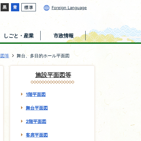
Foreign Language
しごと・産業
市政情報
面図等
舞台、多目的ホール平面図
施設平面図等
1階平面図
舞台平面図
2階平面図
客席平面図