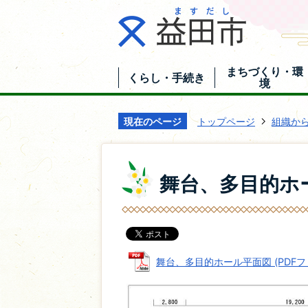
まちづくり・環
くらし・手続き
境
現在のページ
トップページ
組織か
舞台、多目的ホ
舞台、多目的ホール平面図 (PDFファイ