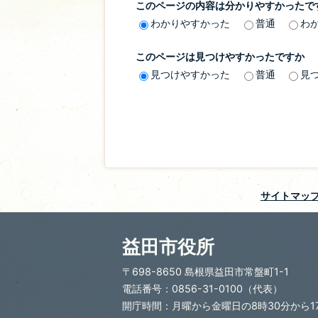
このページの内容は分かりやすかったで
わかりやすかった
普通
わ
このページは見つけやすかったですか
見つけやすかった
普通
見
サイトマッ
益田市役所
〒698-8650 島根県益田市常盤町1-1
電話番号：0856-31-0100（代表）
開庁時間：月曜から金曜日の8時30分から1