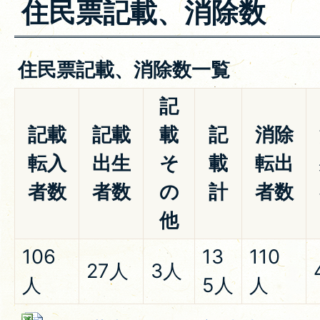
住民票記載、消除数
住民票記載、消除数一覧
記
記載
記載
載
記
消除
転入
出生
そ
載
転出
者数
者数
の
計
者数
他
106
13
110
27人
3人
人
5人
人