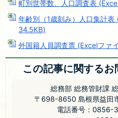
町別世帯数、人口調査表 (Excelフ
年齢別（1歳刻み）人口集計表 (E
34.5KB)
外国籍人員調査票 (Excelファイル:
この記事に関するお
総務部 総務管財課 
〒698-8650 島根県益
電話番号：0856-31