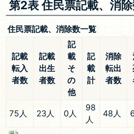
第2表 住民票記載、消除
住民票記載、消除数一覧
記
記載
記載
載
記
消除
転入
出生
そ
載
転出
者数
者数
の
計
者数
他
98
75人
23人
0人
48人
人