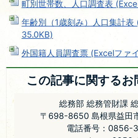
町別世帯数、人口調査表 (Excelフ
年齢別（1歳刻み）人口集計表 (E
35.0KB)
外国籍人員調査票 (Excelファイル:
この記事に関するお
総務部 総務管財課 
〒698-8650 島根県益
電話番号：0856-31