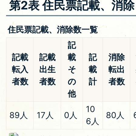
第2表 住民票記載、消除
住民票記載、消除数一覧
記
記載
記載
載
記
消除
転入
出生
そ
載
転出
者数
者数
の
計
者数
他
10
89人
17人
0人
80人
6人