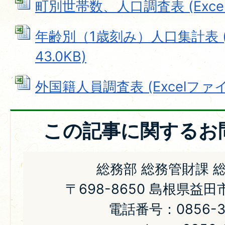
町別世帯数、人口調査表 (Excelフ
年齢別（1歳刻み）人口集計表 (E
43.0KB)
外国籍人員調査表 (Excelファイル:
この記事に関するお
総務部 総務管財課 
〒698-8650 島根県益
電話番号：0856-31