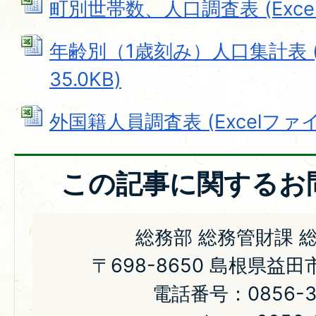
町別世帯数、人口調査表 (Excelフ
年齢別（1歳刻み）人口集計表 (E
35.0KB)
外国籍人員調査表 (Excelファイル:
この記事に関するお
総務部 総務管財課 
〒698-8650 島根県益
電話番号：0856-31