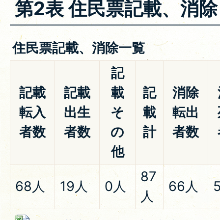
第2表 住民票記載、消除
住民票記載、消除一覧
記
記載
記載
載
記
消除
転入
出生
そ
載
転出
者数
者数
の
計
者数
他
87
68人
19人
0人
66人
人