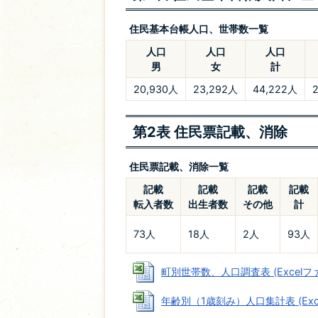
住民基本台帳人口、世帯数一覧
人口
人口
人口
男
女
計
20,930人
23,292人
44,222人
第2表 住民票記載、消除
住民票記載、消除一覧
記載
記載
記載
記載
転入者数
出生者数
その他
計
73人
18人
2人
93人
町別世帯数、人口調査表 (Excelファイ
年齢別（1歳刻み）人口集計表 (Excel