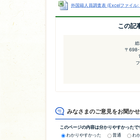
外国籍人員調査表 (Excelファイル: 2
この記
総
〒698
フ
みなさまのご意見をお聞かせ
このページの内容は分かりやすかったで
わかりやすかった
普通
わ