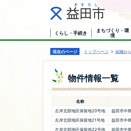
まちづくり・環
くらし・手続き
境
現在のページ
トップページ
組織か
物件情報一覧
名称
左岸北部地区保留地20号地
益田市中島
左岸北部地区保留地21号地
益田市中島
左岸北部地区保留地22号地
益田市中島