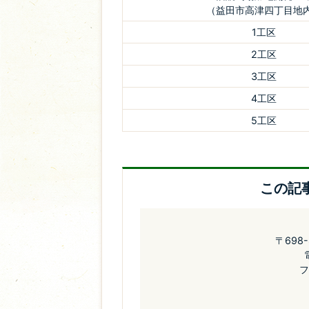
（益田市高津四丁目地
1工区
2工区
3工区
4工区
5工区
この記
〒698
フ