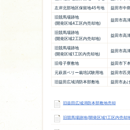
左岸北部地区保留地45号地
益田市中島
旧競馬場跡地
益田市高津
(開発区域4工区内売却地)
旧競馬場跡地
益田市高津
(開発区域2工区内売却地)
旧競馬場跡地
益田市高津
(開発区域1工区内売却地)
旧母子寮敷地
益田市下本
元萩原ベリー栽培試験用地
益田市匹見
旧益田広域消防本部敷地
益田市あけ
旧益田広域消防本部敷地売却
旧競馬場跡地(開発区域1工区内売却地