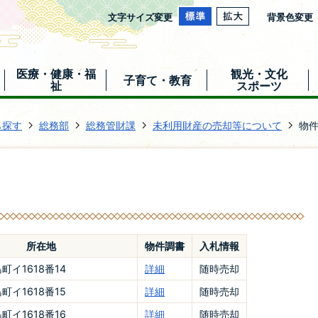
文字サイズ変更
背景色変更
医療・健康・福
観光・文化
子育て・教育
祉
スポーツ
ら探す
総務部
総務管財課
未利用財産の売却等について
物
所在地
物件調書
入札情報
町イ1618番14
詳細
随時売却
町イ1618番15
詳細
随時売却
町イ1618番16
詳細
随時売却