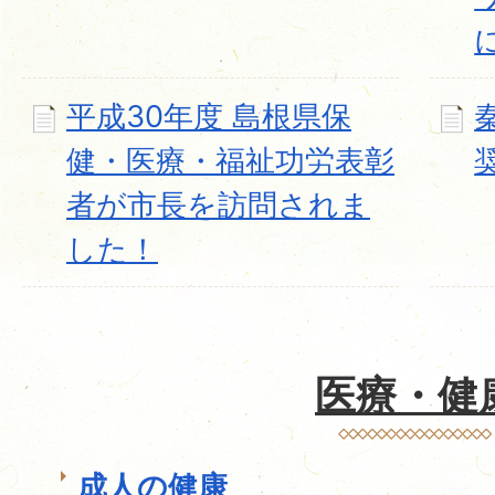
平成30年度 島根県保
健・医療・福祉功労表彰
者が市長を訪問されま
した！
医療・健
成人の健康