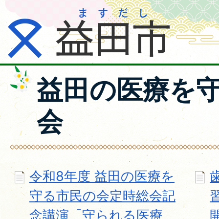
益田の医療を
会
令和8年度 益田の医療を
守る市民の会定時総会記
念講演「守られる医療