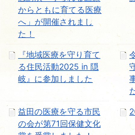
からともに育てる医療
へ」が開催されまし
た！
『地域医療を守り育て
る住民活動2025 in 隠
岐』に参加しました
益田の医療を守る市民
の会が第71回保健文化