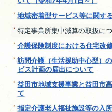
いて（令和7年4月1日～）
地域密着型サービス等に関す
特定事業所集中減算の取扱に
介護保険制度における住宅改
訪問介護（生活援助中心型）
ビス計画の届出について
益田市地域支援事業と益田市
て
指定介護老人福祉施設等の入