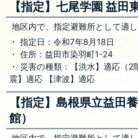
【指定】七尾学園 益田
地区内で、指定避難所として適
・ 指定日：令和7年8月18日
・ 住所：益田市染羽町1-24
・ 災害の種類：【洪水】適応（2
震】適応 【津波】適応
【指定】島根県立益田養
館）