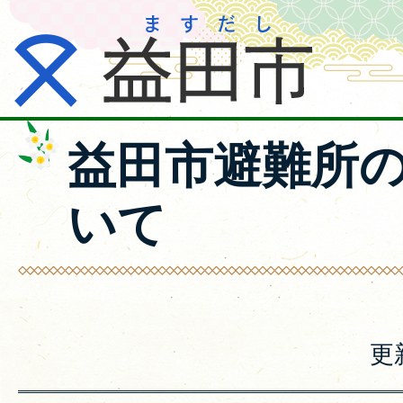
益田市避難所
いて
更