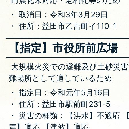
耐震化未対応・老朽化等のため
・ 取消日：令和3年3月29日
・ 住所：益田市乙吉町イ110-1
【指定】市役所前広場
大規模火災での避難及び土砂災害
難場所として適しているため
・ 指定日：令和元年5月16日
・ 住所：益田市駅前町231-5
・ 災害の種類：【洪水】不適応 
震】適応 【津波】適応