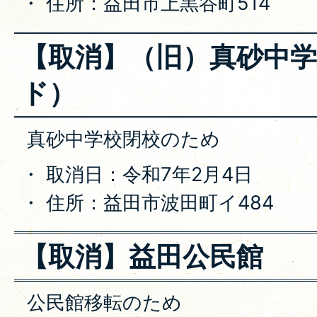
・ 住所：益田市上黒谷町514
【取消】（旧）真砂中
ド）
真砂中学校閉校のため
・ 取消日：令和7年2月4日
・ 住所：益田市波田町イ484
【取消】益田公民館
公民館移転のため