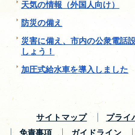
天気の情報（外国人向け）
防災の備え
災害に備え、市内の公衆電話
しょう！
加圧式給水車を導入しました
サイトマップ
プライ
免責事項
ガイドライン