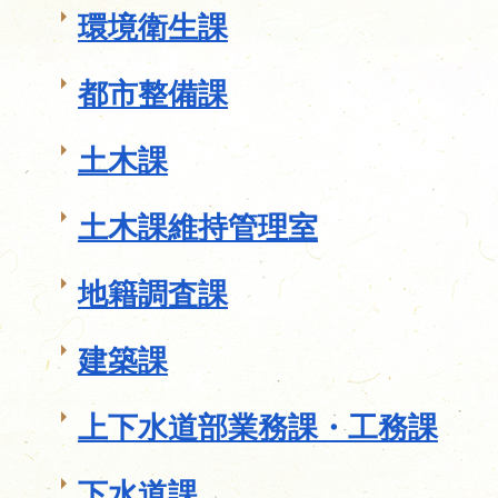
環境衛生課
都市整備課
土木課
土木課維持管理室
地籍調査課
建築課
上下水道部業務課・工務課
下水道課