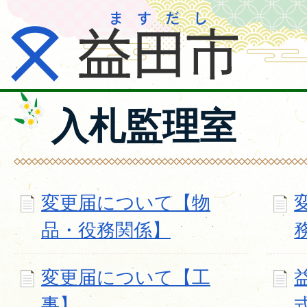
入札監理室
変更届について【物
品・役務関係】
変更届について【工
事】