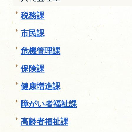
税務課
市民課
危機管理課
保険課
健康増進課
障がい者福祉課
高齢者福祉課