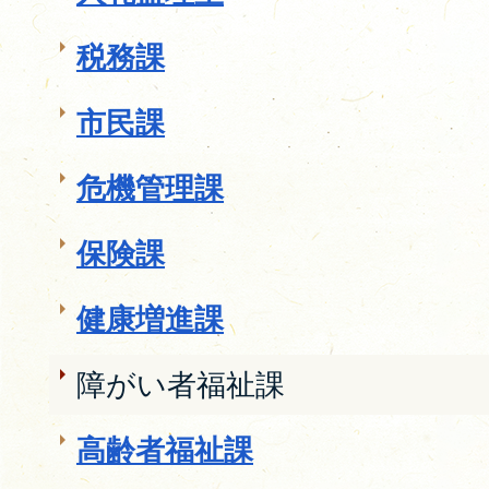
税務課
市民課
危機管理課
保険課
健康増進課
障がい者福祉課
高齢者福祉課