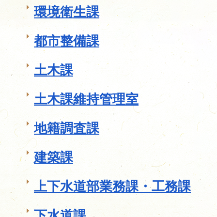
環境衛生課
都市整備課
土木課
土木課維持管理室
地籍調査課
建築課
上下水道部業務課・工務課
下水道課